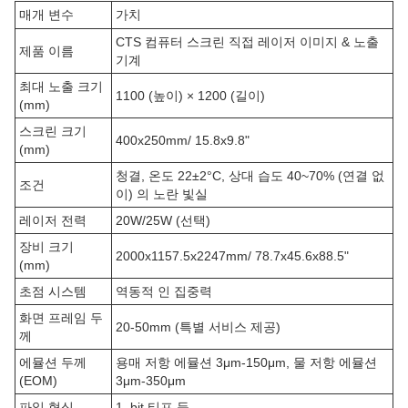
매개 변수
가치
CTS 컴퓨터 스크린 직접 레이저 이미지 & 노출
제품 이름
기계
최대 노출 크기
1100 (높이) × 1200 (길이)
(mm)
스크린 크기
400x250mm/ 15.8x9.8"
(mm)
청결, 온도 22±2°C, 상대 습도 40~70% (연결 없
조건
이) 의 노란 빛실
레이저 전력
20W/25W (선택)
장비 크기
2000x1157.5x2247mm/ 78.7x45.6x88.5"
(mm)
초점 시스템
역동적 인 집중력
화면 프레임 두
20-50mm (특별 서비스 제공)
께
에뮬션 두께
용매 저항 에뮬션 3μm-150μm, 물 저항 에뮬션
(EOM)
3μm-350μm
파일 형식
1_bit 티프 등