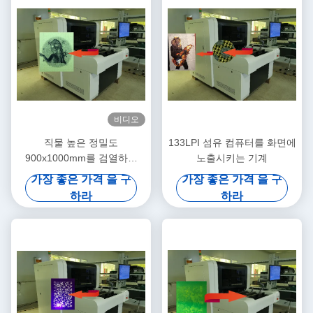
비디오
직물 높은 정밀도
133LPI 섬유 컴퓨터를 화면에
900x1000mm를 검열하는
노출시키는 기계
2540 Dpi CTS 컴퓨터
가장 좋은 가격 을 구
가장 좋은 가격 을 구
하라
하라