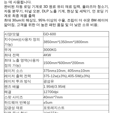
는 데 사용됩니다.
완비된 자동 로딩 기계로 3D 원료 유리 재료 입력, 플라즈마 청소기,
자동 분무기, 터널 오븐, DLP 노출 기계, 현상 및 세탁기, 언 로딩 기
계로 최종 제품 출력
최대 30um의 해상도, 95% 이상의 수율, 조립이 더 쉬운 BM 레이어
얇아짐, 고객을 위한 더 높은 패턴 품질 및 더 낮은 소유 비용;
사양/모델
GD-600
치수(mm)(사용자 정의
3850mm*1350mm*1800mm
가능)
무게
3000KG
최대 전력
4KW
최대 노출 영역(사용자
1500mm*600mm*200mm
정의 가능)
레이저 소스
375nm±10nm, 405nm±10nm
레이저 출력 전력
375-12w(±3%),405-5W(±3%)
레이저 투과 방식
광섬유
렌즈 배율
1.95배/3.95배
해결
12700dpi
스팟 사이즈
40mm*7mm
하드웨어 반복성
±5um
감광성 재료
포토레지스트