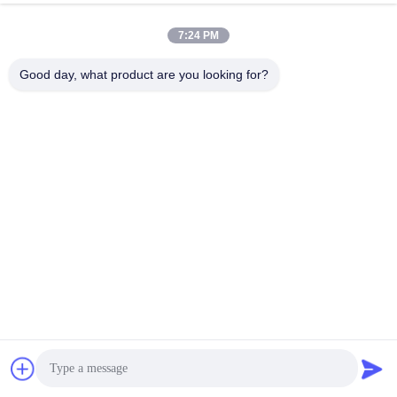
7:24 PM
빠른 연락
Good day, what product are you looking for?
전화
86--13625276829
이메일
fannie.tian@gis-group.com.cn
주소
쑤저우 우중구 무두진 진산남로 868호 루이징빌딩 2호관 2층
개인정보 보호 정책
|
사이트맵
중국 좋은 품질 레이저 직접 이미징 기계 공급자. 저작권 2021-
2026 Jiangsu GIS Laser Technologies Inc., 모든 권리는 보호됩니
다.