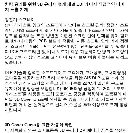
차량 유리를 위한 3D 유리제 덮개 패널 LDI 레이저 직접적인 이미
지 노출 기계
정전기 스프레이
솔더 레지스트 잉크의 스프레이 기술에는 스크린 인쇄, 정전기 스프
레이, 저압 스프레이 및 기타 기술이 있습니다.스크린 인쇄는 가장
잉크를 절약하는 코팅 방법인 숙련된 스크린 인쇄 인재를 많이 필요
로 합니다.대량의 PCB 보드에 적합한 자동 스크린 인쇄 기계.정전
기 스프레이 기술은 매우 성숙하여 많은 인력을 절약 할 수 있습니
다.PCB 프로토타입 및 배치 보드가 적용 가능하지만 잉크 소모량이
많고 장비가 상대적으로 고가이며 유지 보수 비용이 높다는 단점도
있습니다.
DLP 기술과 강력한 소프트웨어로 고객에게 고해상도, 고처리량 및
고수율을 제공하는 3D 유리 패터닝을 위한 GIS DLP 노출 기계.안
정적인 냉각 시스템을 갖추고 장비 내부를 22°C의 일정한 온도로
유지하여 안정성을 보장합니다.BM 패터닝 공정에 "네거티브 포토
레지스트"를 사용한 반도체 포토리소 공정을 적용하여 고품질의 패
턴을 3D Cover Glass에 전사할 수 있습니다.이 제조 기술은 미세한
패턴과 더 나은 렌더링으로 원패스 수율을 95% 이상으로 크게 향상
시킵니다.
3D Cover Glass용 고급 자동화 라인
이 자동화 라인은 스마트폰용 3D 유리에 BM 패터닝 공정을 생산하